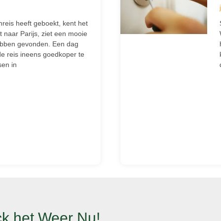
nreis heeft geboekt, kent het
et naar Parijs, ziet een mooie
hebben gevonden. Een dag
lfde reis ineens goedkoper te
sen in
k het Weer Nu!