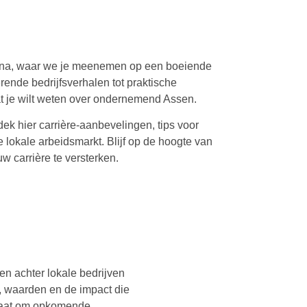
B
ina, waar we je meenemen op een boeiende
rende bedrijfsverhalen tot praktische
wat je wilt weten over ondernemend Assen.
k hier carrière-aanbevelingen, tips voor
e lokale arbeidsmarkt. Blijf op de hoogte van
 carrière te versterken.
en achter lokale bedrijven
, waarden en de impact die
gaat om opkomende