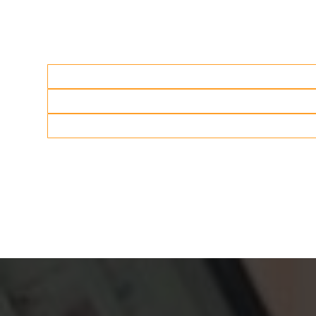
Werkgelegenheidstoename
Duurzaam Ondernemen
Innovatieve Startups