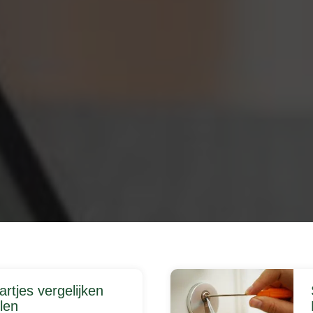
rtjes vergelijken
elen