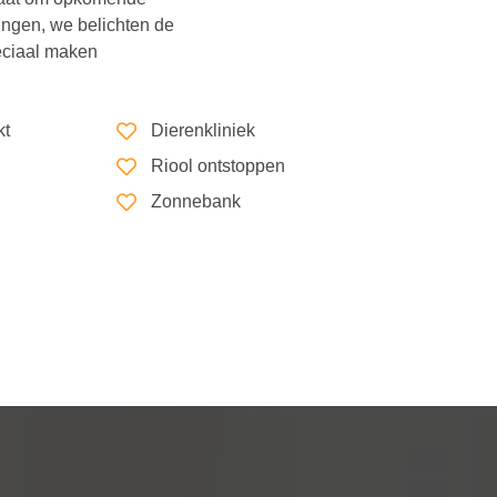
mingen, we belichten de
peciaal maken
kt
Dierenkliniek
Riool ontstoppen
Zonnebank