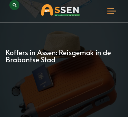
Opmerkelijk Assen
Huidig Nieuws
Bedrijven in Assen
Koffers in Assen: Reisgemak in de
Brabantse Stad