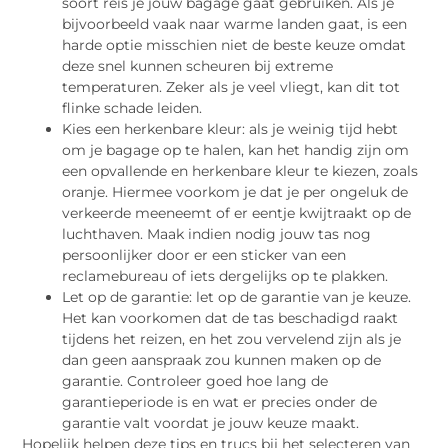
soort reis je jouw bagage gaat gebruiken. Als je
bijvoorbeeld vaak naar warme landen gaat, is een
harde optie misschien niet de beste keuze omdat
deze snel kunnen scheuren bij extreme
temperaturen. Zeker als je veel vliegt, kan dit tot
flinke schade leiden.
Kies een herkenbare kleur: als je weinig tijd hebt
om je bagage op te halen, kan het handig zijn om
een opvallende en herkenbare kleur te kiezen, zoals
oranje. Hiermee voorkom je dat je per ongeluk de
verkeerde meeneemt of er eentje kwijtraakt op de
luchthaven. Maak indien nodig jouw tas nog
persoonlijker door er een sticker van een
reclamebureau of iets dergelijks op te plakken.
Let op de garantie: let op de garantie van je keuze.
Het kan voorkomen dat de tas beschadigd raakt
tijdens het reizen, en het zou vervelend zijn als je
dan geen aanspraak zou kunnen maken op de
garantie. Controleer goed hoe lang de
garantieperiode is en wat er precies onder de
garantie valt voordat je jouw keuze maakt.
Hopelijk helpen deze tips en trucs bij het selecteren van