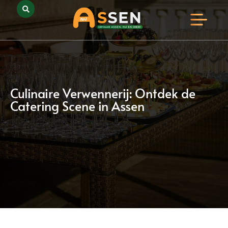
Opmerkelijk Assen
Huidig Nieuws
Bedrijven in Assen
Culinaire Verwennerij: Ontdek de
Catering Scene in Assen