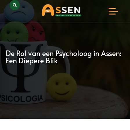
Opmerkelijk Assen
Huidig Nieuws
Bedrijven in Assen
De Rol van een Psycholoog in Assen:
Een Diepere Blik