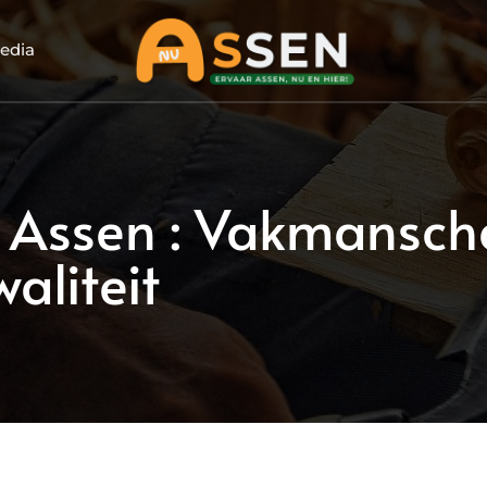
edia
n Assen : Vakmansch
aliteit