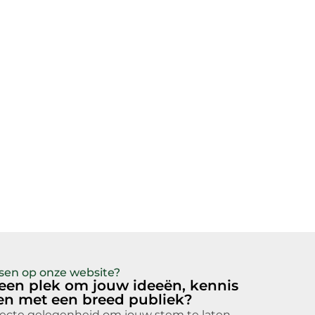
atsen op onze website?
 een plek om jouw ideeën, kennis
len met een breed publiek?
fecte gelegenheid om jouw stem te laten