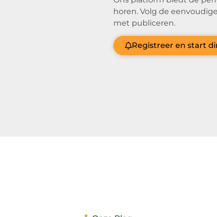
horen. Volg de eenvoudige
met publiceren.
Registreer en start d