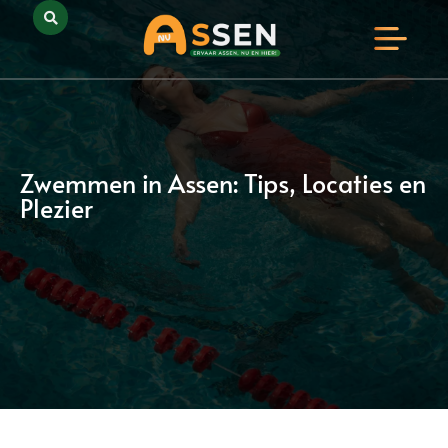
Opmerkelijk Assen
Huidig Nieuws
Bedrijven in Assen
Zwemmen in Assen: Tips, Locaties en
Plezier