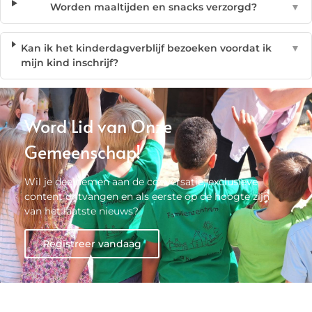
Worden maaltijden en snacks verzorgd?
▼
Kan ik het kinderdagverblijf bezoeken voordat ik
▼
mijn kind inschrijf?
Word Lid van Onze
Gemeenschap!
Wil je deelnemen aan de conversatie, exclusieve
content ontvangen en als eerste op de hoogte zijn
van het laatste nieuws?
Registreer vandaag