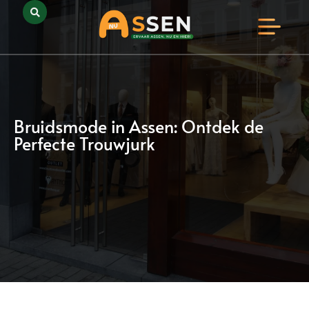
Opmerkelijk Assen
Huidig Nieuws
Bedrijven in Assen
Bruidsmode in Assen: Ontdek de
Perfecte Trouwjurk