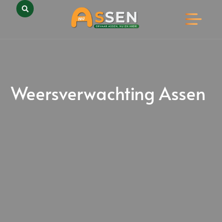
Opmerkelijk Assen
Huidig Nieuws
Bedrijven in Assen
Weersverwachting Assen