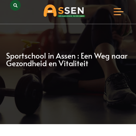
Opmerkelijk Assen
Huidig Nieuws
Bedrijven in Assen
Sportschool in Assen : Een Weg naar
Gezondheid en Vitaliteit