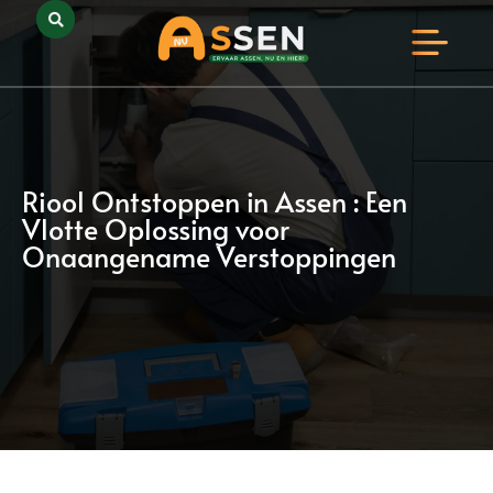
Opmerkelijk Assen
Huidig Nieuws
Bedrijven in Assen
Riool Ontstoppen in Assen : Een
Vlotte Oplossing voor
Onaangename Verstoppingen