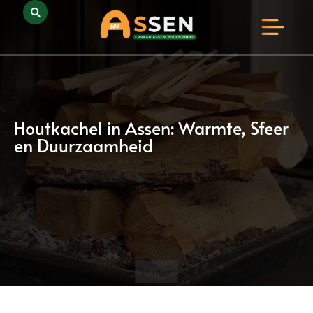
Opmerkelijk Assen
Huidig Nieuws
Bedrijven in Assen
Houtkachel in Assen: Warmte, Sfeer
en Duurzaamheid