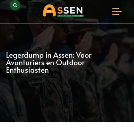
Opmerkelijk Assen
Huidig Nieuws
Bedrijven in Assen
Legerdump in Assen: Voor
Avonturiers en Outdoor
Enthusiasten