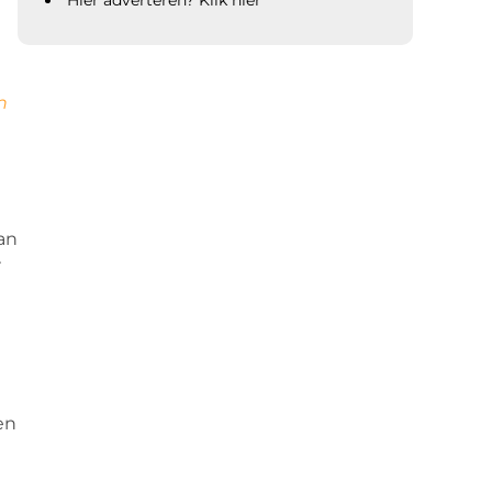
Hier adverteren? Klik hier
n
an
r
en