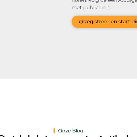
horen. Volg de eenvoudige
met publiceren.
Registreer en start d
Onze Blog