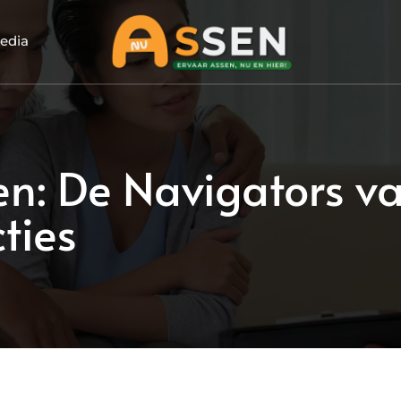
edia
en: De Navigators v
ties