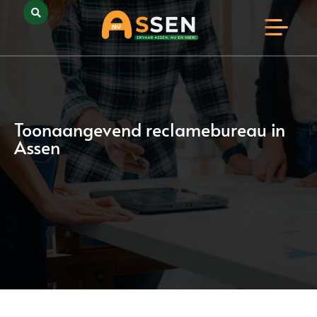
Opmerkelijk Assen
Huidig Nieuws
Bedrijven in Assen
Toonaangevend reclamebureau in
Assen