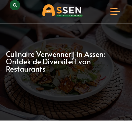
Opmerkelijk Assen
Huidig Nieuws
Bedrijven in Assen
Culinaire Verwennerij in Assen:
Ontdek de Diversiteit van
Restaurants