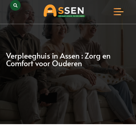
Opmerkelijk Assen
Huidig Nieuws
Bedrijven in Assen
Verpleeghuis in Assen : Zorg en
Comfort voor Ouderen