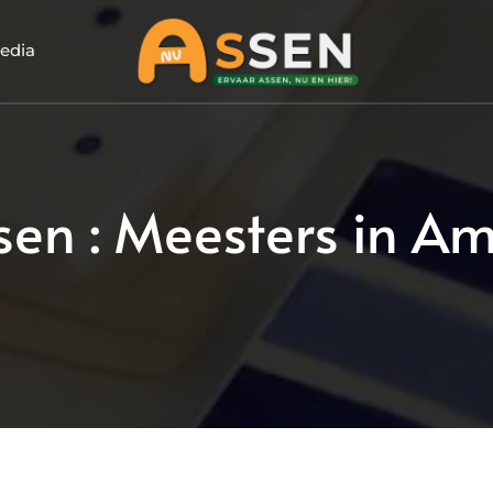
edia
ssen : Meesters in A