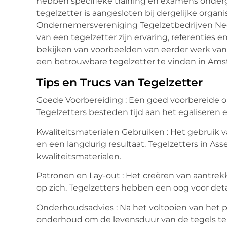
hebben specifieke training en examens onderg
tegelzetter is aangesloten bij dergelijke organ
Ondernemersvereniging Tegelzetbedrijven Nede
van een tegelzetter zijn ervaring, referenties 
bekijken van voorbeelden van eerder werk van d
een betrouwbare tegelzetter te vinden in Am
Tips en Trucs van Tegelzetter
Goede Voorbereiding : Een goed voorbereide on
Tegelzetters besteden tijd aan het egaliseren
Kwaliteitsmaterialen Gebruiken : Het gebruik 
en een langdurig resultaat. Tegelzetters in A
kwaliteitsmaterialen.
Patronen en Lay-out : Het creëren van aantrek
op zich. Tegelzetters hebben een oog voor det
Onderhoudsadvies : Na het voltooien van het pr
onderhoud om de levensduur van de tegels te