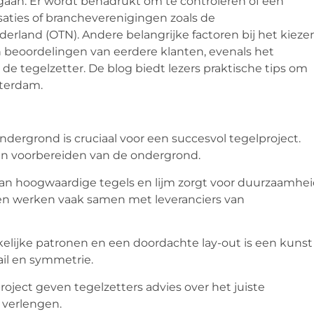
aan. Er wordt benadrukt om te controleren of een
isaties of brancheverenigingen zoals de
rland (OTN). Andere belangrijke factoren bij het kieze
en beoordelingen van eerdere klanten, evenals het
e tegelzetter. De blog biedt lezers praktische tips om
sterdam.
dergrond is cruciaal voor een succesvol tegelproject.
 en voorbereiden van de ondergrond.
van hoogwaardige tegels en lijm zorgt voor duurzaamhe
ssen werken vaak samen met leveranciers van
kelijke patronen en een doordachte lay-out is een kunst
ail en symmetrie.
oject geven tegelzetters advies over het juiste
 verlengen.