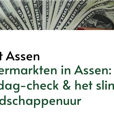
t Assen
ermarkten in Assen: 
dag-check & het sli
dschappenuur