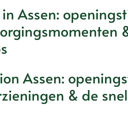
 in Assen: openingst
zorgingsmomenten 
ps
ion Assen: openingst
zieningen & de snel