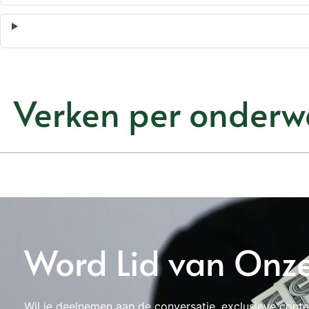
Verken per onderw
Word Lid van Onz
Wil je deelnemen aan de conversatie, exclusieve conte