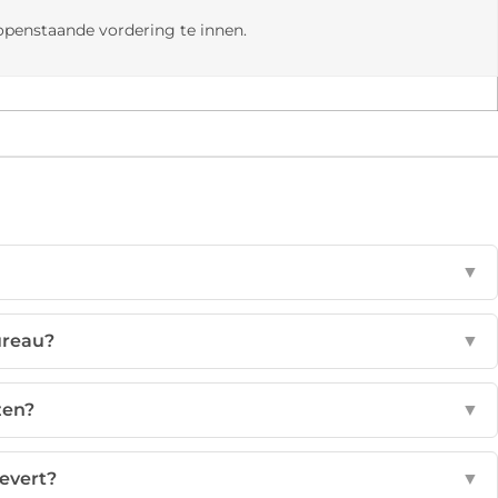
openstaande vordering te innen.
▼
ureau?
▼
zen?
▼
evert?
▼