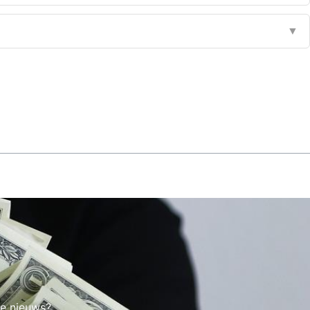
▼
te nieuws?