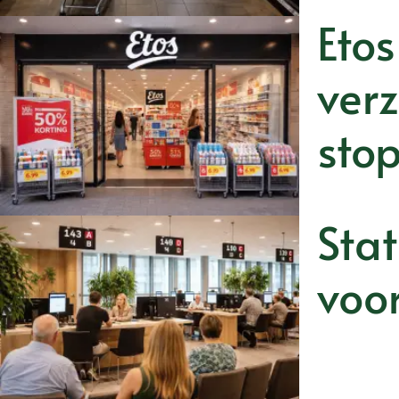
Etos
ver
sto
Stat
voor