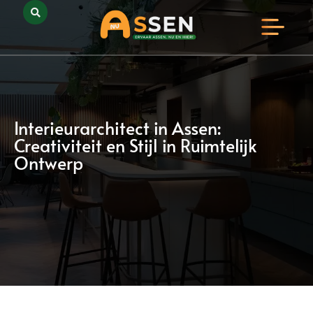
Opmerkelijk Assen
Huidig Nieuws
Bedrijven in Assen
Interieurarchitect in Assen:
Creativiteit en Stijl in Ruimtelijk
Ontwerp