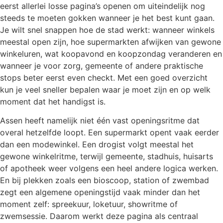
eerst allerlei losse pagina’s openen om uiteindelijk nog
steeds te moeten gokken wanneer je het best kunt gaan.
Je wilt snel snappen hoe de stad werkt: wanneer winkels
meestal open zijn, hoe supermarkten afwijken van gewone
winkeluren, wat koopavond en koopzondag veranderen en
wanneer je voor zorg, gemeente of andere praktische
stops beter eerst even checkt. Met een goed overzicht
kun je veel sneller bepalen waar je moet zijn en op welk
moment dat het handigst is.
Assen heeft namelijk niet één vast openingsritme dat
overal hetzelfde loopt. Een supermarkt opent vaak eerder
dan een modewinkel. Een drogist volgt meestal het
gewone winkelritme, terwijl gemeente, stadhuis, huisarts
of apotheek weer volgens een heel andere logica werken.
En bij plekken zoals een bioscoop, station of zwembad
zegt een algemene openingstijd vaak minder dan het
moment zelf: spreekuur, loketuur, showritme of
zwemsessie. Daarom werkt deze pagina als centraal