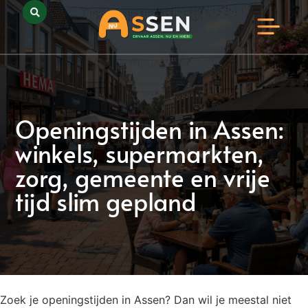
Opmerkelijk Assen
Huidig Nieuws
Bedrijven in Assen
Openingstijden in Assen:
winkels, supermarkten,
zorg, gemeente en vrije
tijd slim gepland
Zoek je openingstijden in Assen? Dan wil je meestal niet