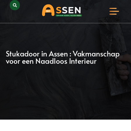
Opmerkelijk Assen
Huidig Nieuws
Bedrijven in Assen
Stukadoor in Assen : Vakmanschap
voor een Naadloos Interieur