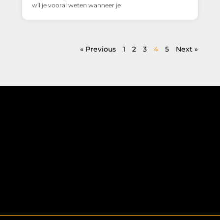
wil je vooral weten wanneer je
« Previous
1
2
3
4
5
Next »