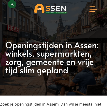
Opmerkelijk Assen
Huidig Nieuws
Bedrijven in Assen
Openingstijden in Assen:
winkels, supermarkten,
zorg, gemeente en vrije
tijd slim gepland
Zoek je openingstijden in Assen? Dan wil je meestal niet