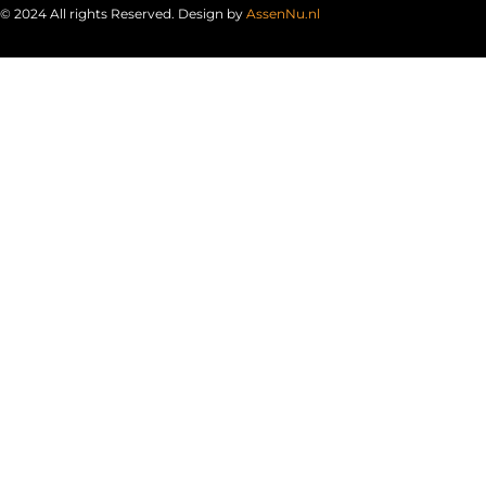
© 2024 All rights Reserved. Design by
AssenNu.nl