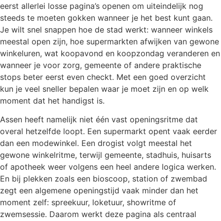
eerst allerlei losse pagina’s openen om uiteindelijk nog
steeds te moeten gokken wanneer je het best kunt gaan.
Je wilt snel snappen hoe de stad werkt: wanneer winkels
meestal open zijn, hoe supermarkten afwijken van gewone
winkeluren, wat koopavond en koopzondag veranderen en
wanneer je voor zorg, gemeente of andere praktische
stops beter eerst even checkt. Met een goed overzicht
kun je veel sneller bepalen waar je moet zijn en op welk
moment dat het handigst is.
Assen heeft namelijk niet één vast openingsritme dat
overal hetzelfde loopt. Een supermarkt opent vaak eerder
dan een modewinkel. Een drogist volgt meestal het
gewone winkelritme, terwijl gemeente, stadhuis, huisarts
of apotheek weer volgens een heel andere logica werken.
En bij plekken zoals een bioscoop, station of zwembad
zegt een algemene openingstijd vaak minder dan het
moment zelf: spreekuur, loketuur, showritme of
zwemsessie. Daarom werkt deze pagina als centraal