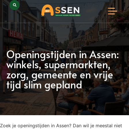
Opmerkelijk Assen
Huidig Nieuws
Bedrijven in Assen
Openingstijden in Assen:
winkels, supermarkten,
zorg, gemeente en vrije
tijd slim gepland
Zoek je openingstijden in Assen? Dan wil je meestal niet