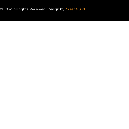
© 2024 All rights Reserved. Design by
AssenNu.nl