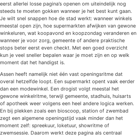
eerst allerlei losse pagina’s openen om uiteindelijk nog
steeds te moeten gokken wanneer je het best kunt gaan.
Je wilt snel snappen hoe de stad werkt: wanneer winkels
meestal open zijn, hoe supermarkten afwijken van gewone
winkeluren, wat koopavond en koopzondag veranderen en
wanneer je voor zorg, gemeente of andere praktische
stops beter eerst even checkt. Met een goed overzicht
kun je veel sneller bepalen waar je moet zijn en op welk
moment dat het handigst is.
Assen heeft namelijk niet één vast openingsritme dat
overal hetzelfde loopt. Een supermarkt opent vaak eerder
dan een modewinkel. Een drogist volgt meestal het
gewone winkelritme, terwijl gemeente, stadhuis, huisarts
of apotheek weer volgens een heel andere logica werken.
En bij plekken zoals een bioscoop, station of zwembad
zegt een algemene openingstijd vaak minder dan het
moment zelf: spreekuur, loketuur, showritme of
zwemsessie. Daarom werkt deze pagina als centraal