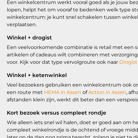
Een winkelcentrum werkt vooral goed als je jouw be
lopen, helpt het om vooraf te bedenken welk type stop
winkelcentrum: je kunt snel schakelen tussen winke
verplaatsen.
Winkel + drogist
Een veelvoorkomende combinatie is retail met een sne
artikelen of cadeaus wilt combineren met verzorging
voor. Kijk voor dat type vervolgroute ook naar
Drogist
Winkel + ketenwinkel
Veel bezoekers gebruiken een winkelcentrum ook om
een route met
HEMA in Assen
of
Action in Assen
, af
afstanden klein zijn, werkt dit beter dan een versprei
Kort bezoek versus compleet rondje
Wie alleen iets snel wil halen, doet er goed aan om 
compleet winkelrondje is de ochtend of vroege midda
later op de dag nog prima terecht, zolang je niet te di