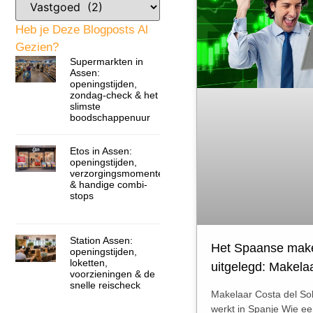
Heb je Deze Blogposts Al
Gezien?
Supermarkten in
Assen:
openingstijden,
zondag-check & het
slimste
boodschappenuur
Etos in Assen:
openingstijden,
verzorgingsmomenten
& handige combi-
stops
Station Assen:
Het Spaanse mak
openingstijden,
loketten,
uitgelegd: Makela
voorzieningen & de
snelle reischeck
Makelaar Costa del So
werkt in Spanje Wie ee