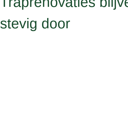
Traprenovaties blijv
stevig door