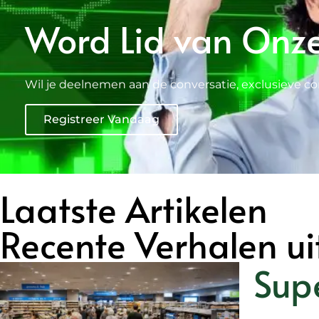
Word Lid van Onz
Wil je deelnemen aan de conversatie, exclusieve co
Registreer Vandaag
Laatste Artikelen
Recente Verhalen ui
Sup