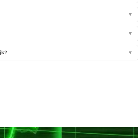
▼
▼
jk?
▼