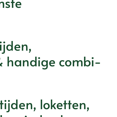
mste
ijden,
& handige combi-
ijden, loketten,