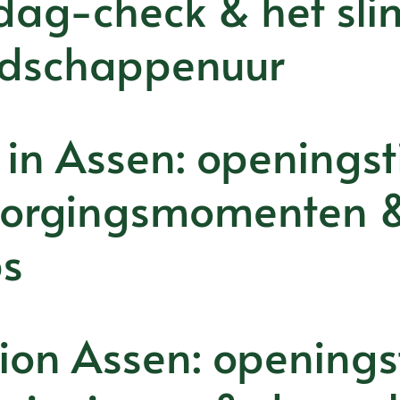
dag-check & het sli
dschappenuur
 in Assen: openingst
zorgingsmomenten 
ps
ion Assen: openingst