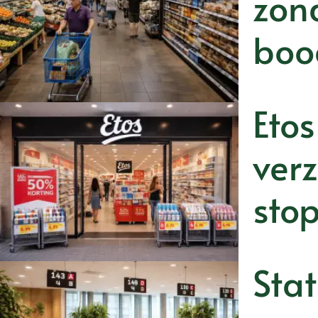
zon
boo
Etos
ver
sto
Stat