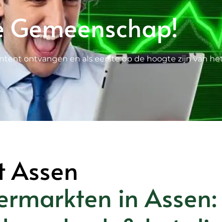
e Gemeenschap!
ntent ontvangen en als eerste op de hoogte zijn van he
t Assen
ermarkten in Assen: 