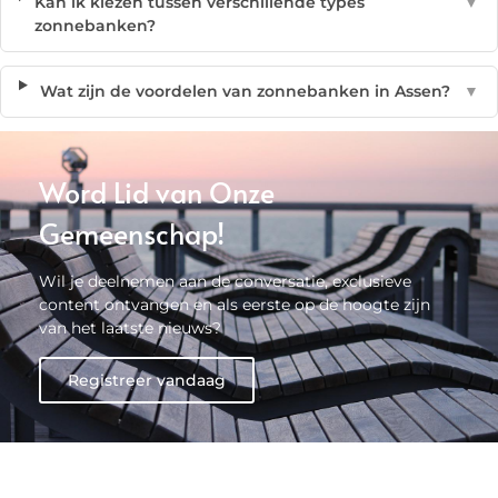
Kan ik kiezen tussen verschillende types
▼
zonnebanken?
Wat zijn de voordelen van zonnebanken in Assen?
▼
Word Lid van Onze
Gemeenschap!
Wil je deelnemen aan de conversatie, exclusieve
content ontvangen en als eerste op de hoogte zijn
van het laatste nieuws?
Registreer vandaag