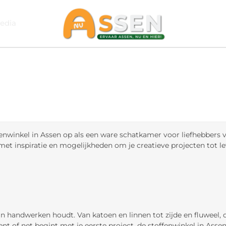
edia
ffenwinkel in Assen op als een ware schatkamer voor liefhebbers 
met inspiratie en mogelijkheden om je creatieve projecten tot l
van handwerken houdt. Van katoen en linnen tot zijde en fluweel,
nt of net begint met je eerste project, de stoffenwinkel in Assen 