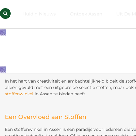
Huidig Nieuws
Ontdek Assen
Uit De M
In het hart van creativiteit en ambachtelijkheid bloeit de sto
alleen gevuld met een uitgebreide selectie stoffen, maar ook 
stoffenwinkel
in Assen te bieden heeft.
Een Overvloed aan Stoffen
Een stoffenwinkel in Assen is een paradijs voor iedereen die 
creatieve behoefte te voldoen. Of je nu een ervaren naaister be