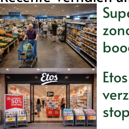
Sup
zon
boo
Etos
ver
sto