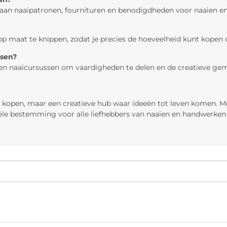
la aan naaipatronen, fournituren en benodigdheden voor naaien 
 op maat te knippen, zodat je precies de hoeveelheid kunt kopen d
ssen?
en naaicursussen om vaardigheden te delen en de creatieve gem
te kopen, maar een creatieve hub waar ideeën tot leven komen. M
iële bestemming voor alle liefhebbers van naaien en handwerken i