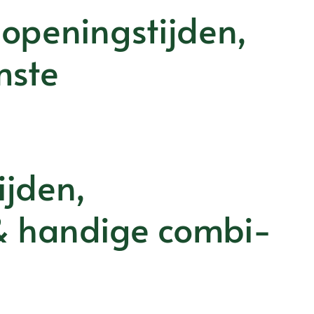
openingstijden,
mste
ijden,
& handige combi-