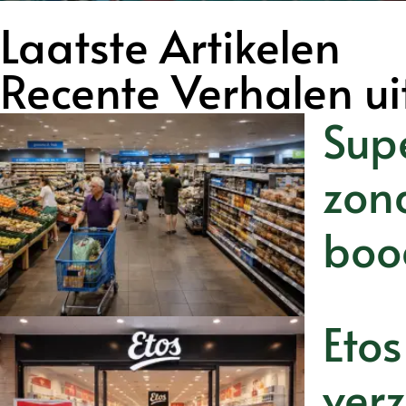
Laatste Artikelen
Recente Verhalen ui
Sup
zon
boo
Etos
ver