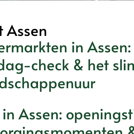
t Assen
ermarkten in Assen: 
dag-check & het sli
dschappenuur
 in Assen: openingst
zorgingsmomenten 