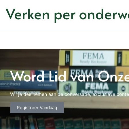
Verken per onderw
Word Lid van Onz
Wil je deelnemen aan de conversatie, exclusieve conte
Registreer Vandaag