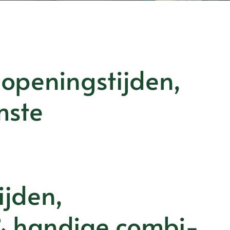
openingstijden,
mste
ijden,
& handige combi-