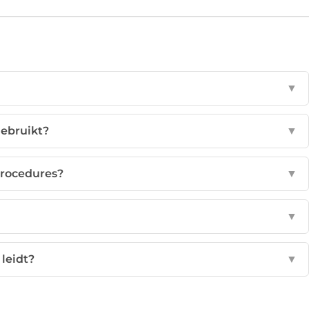
▼
gebruikt?
▼
procedures?
▼
▼
leidt?
▼