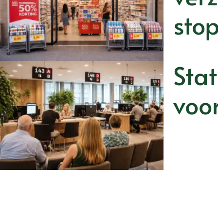
sto
Stat
voor