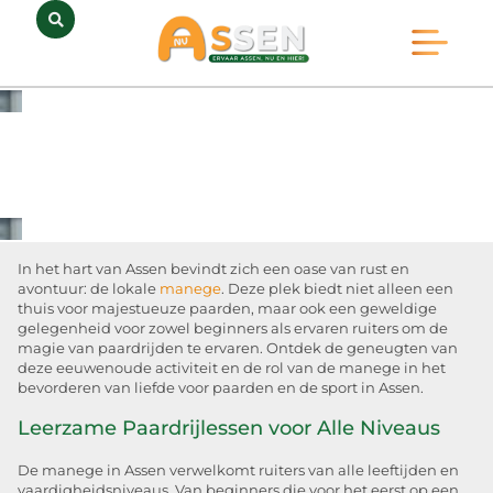
Opmerkelijk Assen
Huidig Nieuws
Bedrijven in Assen
In het hart van Assen bevindt zich een oase van rust en
avontuur: de lokale
manege
. Deze plek biedt niet alleen een
thuis voor majestueuze paarden, maar ook een geweldige
gelegenheid voor zowel beginners als ervaren ruiters om de
magie van paardrijden te ervaren. Ontdek de geneugten van
deze eeuwenoude activiteit en de rol van de manege in het
bevorderen van liefde voor paarden en de sport in Assen.
Leerzame Paardrijlessen voor Alle Niveaus
De manege in Assen verwelkomt ruiters van alle leeftijden en
vaardigheidsniveaus. Van beginners die voor het eerst op een