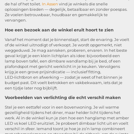
de hal of het toilet.
In Assen
vind je winkels die snelle
oplossingen bieden — degelijk, betaalbaar en zonder poespas.
Ze voelen betrouwbaar, houdbaar en gemakkelijk te
vervangen.
Hoe een bezoek aan de winkel eruit hoort te zien
Vanaf het moment dat je binnenstapt, start de ervaring. Je voelt
of de winkel uitnodigt of verkoopt. Je wordt opgemerkt, niet
weggeduwd. Je mag aanraken, proberen, ervaren. In het beste
geval krijgt je een klein lichtplan als idee: bijvoorbeeld een
lamp boven tafel, een dimbare wandlamp bij je bed, of een
plafondspot met gericht werklicht in je keuken. Vervolgens
krijg je een grove prijsindicatie — inclusief fitting,
LED‑lichtbron en afwerking — zodat je weet of het binnen je
budget past. Dit voelt betrokken en vakbekwaam, iets dat je
een tijdje later nog bijblijft.
Voorbeelden van verlichting die echt verschil maken
Stel je een eettafel voor in een bovenwoning. Je wil warme
gezelligheid tijdens het diner, maar helder licht tijdens het
werk. Al in de winkel kun je zien hoe een hanglamp met amber
LED vs koel LED eruitziet. Je probeert dimbaar licht uit en voelt
verschil in sfeer. Iemand toont je hoe je zo’n lamp combineert