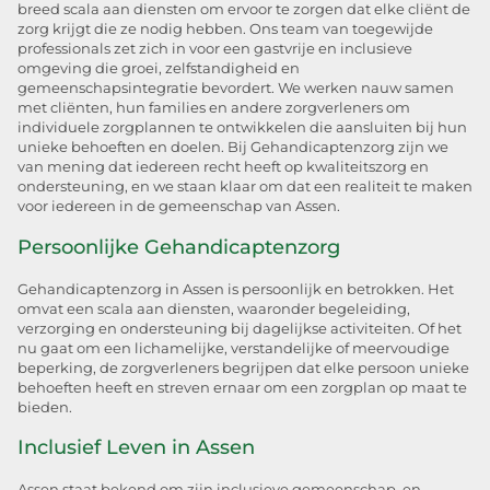
breed scala aan diensten om ervoor te zorgen dat elke cliënt de
zorg krijgt die ze nodig hebben. Ons team van toegewijde
professionals zet zich in voor een gastvrije en inclusieve
omgeving die groei, zelfstandigheid en
gemeenschapsintegratie bevordert. We werken nauw samen
met cliënten, hun families en andere zorgverleners om
individuele zorgplannen te ontwikkelen die aansluiten bij hun
unieke behoeften en doelen. Bij Gehandicaptenzorg zijn we
van mening dat iedereen recht heeft op kwaliteitszorg en
ondersteuning, en we staan klaar om dat een realiteit te maken
voor iedereen in de gemeenschap van Assen.
Persoonlijke Gehandicaptenzorg
Gehandicaptenzorg in Assen is persoonlijk en betrokken. Het
omvat een scala aan diensten, waaronder begeleiding,
verzorging en ondersteuning bij dagelijkse activiteiten. Of het
nu gaat om een lichamelijke, verstandelijke of meervoudige
beperking, de zorgverleners begrijpen dat elke persoon unieke
behoeften heeft en streven ernaar om een zorgplan op maat te
bieden.
Inclusief Leven in Assen
Assen staat bekend om zijn inclusieve gemeenschap, en