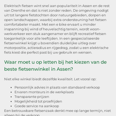
Elektrisch fietsen wint snel aan populariteit in Assen en de rest
van Drenthe en dat is niet zonder reden. De omgeving nodigt
uit tot langere fietstochten door natuurgebieden, dorpen en
open landschappen, waarbij extra ondersteuning het fietsen
comfortabeler maakt. Met een e bike ervaart u minder
inspanning bij wind of heuvelachtig terrein, wordt woon-
werkverkeer een stuk aangenamer en blijft recreatief fietsen
toegankelijk voor alle leeftijden. In een gespecialiseerde
fietsenwinkel krijgt u bovendien duidelijke uitleg over
motorpositie, actieradius en rijgedrag, zodat u een elektrische
fiets kiest die perfect past bij uw gebruik en wensen.
Waar moet u op letten bij het kiezen van de
beste fietsenwinkel in Assen?
Niet elke winkel biedt dezelfde kwaliteit. Let vooral op:
Persoonlijk advies in plaats van standaard verkoop
Ervaren monteurs in de werkplaats
Transparante prijzen
Mogelijkheid tot proefrijden
Goede service na aankoop
Een betrouwbare fietsenzaak denkt mee op lange termijn, niet
alleen bij de verkoop.