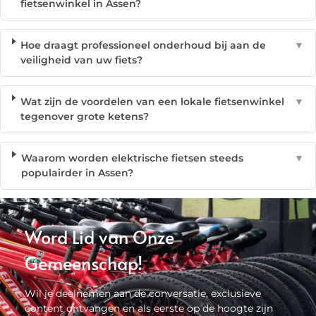
fietsenwinkel in Assen?
Hoe draagt professioneel onderhoud bij aan de
▼
veiligheid van uw fiets?
Wat zijn de voordelen van een lokale fietsenwinkel
▼
tegenover grote ketens?
Waarom worden elektrische fietsen steeds
▼
populairder in Assen?
Word Lid van Onze
Gemeenschap!
Wil je deelnemen aan de conversatie, exclusieve
content ontvangen en als eerste op de hoogte zijn