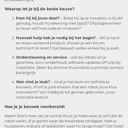
Waarop let je bij de beste keuze?
Past hij bij jouw doel?
– Botst hij op je meubels, is hij stil
genoeg, houdt hij rekening met tapijt? Of programmeer
je liever zelf met code en motoren?
Hoeveel hulp heb je nodig bij het begin?
– Wil je kant-
en-klaar werkend product, of zoek je een kit om
technisch te leren? Dat bepaalt welke winkel bij je past.
Ondersteuning en service
– ook bij robots wil je
garanties, accu-onderhoud, software-updates of hulp bij
installatie. Zeker bij slimme thuisrobots is prompt contact
belangrijk.
Wat vind je leuk?
– vind je het leuk om zelf iets te
bouwen, of wil je juist ervaren hoe een robot jouw klus
overneemt? Van hobbyist tot gemak-gebruiker, jouw
motivatie besluit.
Hoe je je bezoek voorbereidt
Neem foto’s mee van je ruimte thuis: je hoek waar je wilt dat de
robot werkt, of je gazon waar de maairobot rondgaat. Heb je
huisdieren, kidcare of radiatoren waar hij langs moet? Dat helpt