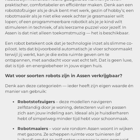
praktischer, comfortabeler en efficiënter maken. Denk aan een
robotstofzuiger als je druk bent met werk, gezin of hobby’s; een
robotmaaiër als je niet elke week achter je grasmaaier wilt
lopen; of een programmeerbare robotkit als je je kind wilt
stimuleren in techniek, of als leerzame puzzel voor jezelf. In
Assen is dat niet alleen toekomstmuzig — het is beschikbaar.
Een robot betekent ook dat je technologie inzet als slimme co-
piloot. Iets dat bijvoorbeeld automatisch je vloer schoonmaakt
terwijl jij werkt, kan je die extra ruimte geven om te
ontspannen, met aandacht voor wat echt telt. Dat is geen luxe,
dat is tijd- en energiebeheer in jouw eigen huis.
Wat voor soorten robots zijn in Assen verkrijgbaar?
Denk aan deze categorieën — ieder heeft zijn eigen waarde én
manier van gebruik:
Robotstofzuigers
– deze modellen navigeren
zelfstandig door je woning, detecteren vuil en passen
zich aan jouw indeling aan. Ideaal als je huisdierharen
hebt of simpelweg minder tijd hebt voor schoonmaak.
Robotmaaiers
– voor wie rondom Assen woont in wijken
met gazons. Ze scheppen ruimte voor tuinieren (of
luiheid) omdat ze zelf weten wanneer je gras gemaaid