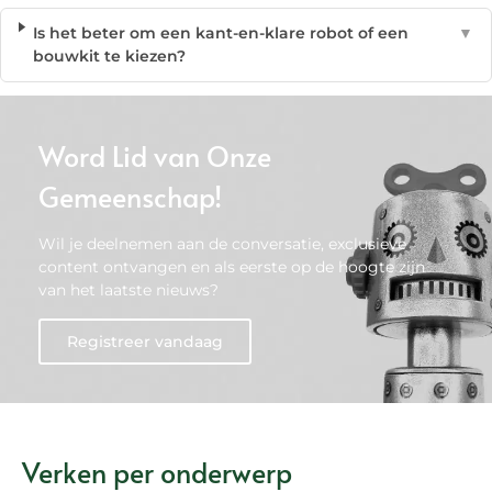
Is het beter om een kant-en-klare robot of een
▼
bouwkit te kiezen?
Word Lid van Onze
Gemeenschap!
Wil je deelnemen aan de conversatie, exclusieve
content ontvangen en als eerste op de hoogte zijn
van het laatste nieuws?
Registreer vandaag
Verken per onderwerp