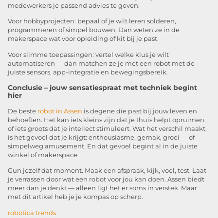
medewerkers je passend advies te geven.
Voor hobbyprojecten: bepaal of je wilt leren solderen,
programmeren of simpel bouwen. Dan weten ze in de
makerspace wat voor opleiding of kit bij je past.
Voor slimme toepassingen: vertel welke klus je wilt
automatiseren — dan matchen ze je met een robot met de
juiste sensors, app-integratie en bewegingsbereik.
Conclusie – jouw sensatiespraat met techniek begint
hier
De beste
robot in Assen
is degene die past bij jouw leven en
behoeften. Het kan iets kleins zijn dat je thuis helpt opruimen,
of iets groots dat je intellect stimuleert. Wat het verschil maakt,
is het gevoel dat je krijgt: enthousiasme, gemak, groei — of
simpelweg amusement. En dat gevoel begint al in de juiste
winkel of makerspace.
Gun jezelf dat moment. Maak een afspraak, kijk, voel, test. Laat
je verrassen door wat een robot voor jou kan doen. Assen biedt
meer dan je denkt — alleen ligt het er soms in verstek. Maar
met dit artikel heb je je kompas op scherp.
robotica trends