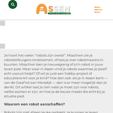
Opmerkelijk Assen
Huidig Nieuws
Bedrijven in Assen
Je hoort het vaker: “robots zijn overal”. Misschien zie je
robotstofzuigers rondzoemen, of lees je over robotmaaiers in
buurten. Misschien ben je nieuwsgierig of zo’n robot in jouw
leven past. Maar waar in Assen vind je robots waarmee je jezelf
echt vooruit helpt? Of wil je juist een hobby-project of
educatieve kit voor je kind? Hoe dan ook: als je in Assen bent —
van de Graaf tot aan Marsdijk — dan is er meer mogelijk dan je
denkt. Dit artikel laat je zien wáár je moet zijn voor robots,
welke soorten er zijn, en hoe je de keuze maakt die écht bij je
situatie past.
Waarom een robot aanschaffen?
Robots zijn niet alleen leuke gadgets: ze kunnen je leven