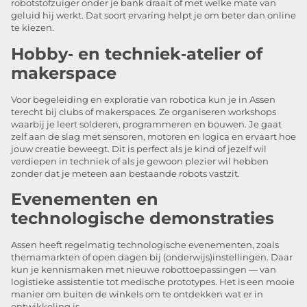
robotstofzuiger onder je bank draait of met welke mate van
geluid hij werkt. Dat soort ervaring helpt je om beter dan online
te kiezen.
Hobby‑ en techniek‑atelier of
makerspace
Voor begeleiding en exploratie van robotica kun je in Assen
terecht bij clubs of makerspaces. Ze organiseren workshops
waarbij je leert solderen, programmeren en bouwen. Je gaat
zelf aan de slag met sensoren, motoren en logica en ervaart hoe
jouw creatie beweegt. Dit is perfect als je kind of jezelf wil
verdiepen in techniek of als je gewoon plezier wil hebben
zonder dat je meteen aan bestaande robots vastzit.
Evenementen en
technologische demonstraties
Assen heeft regelmatig technologische evenementen, zoals
themamarkten of open dagen bij (onderwijs)instellingen. Daar
kun je kennismaken met nieuwe robottoepassingen — van
logistieke assistentie tot medische prototypes. Het is een mooie
manier om buiten de winkels om te ontdekken wat er in
ontwikkeling is.