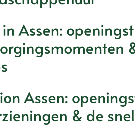
 in Assen: openingst
zorgingsmomenten 
ps
ion Assen: openingst
zieningen & de snel