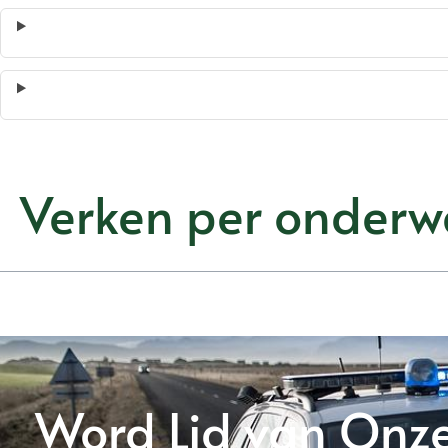
Verken per onderw
Word Lid van Onz