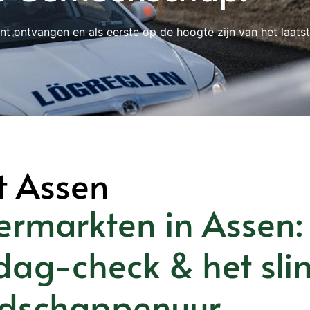
nt ontvangen en als eerste op de hoogte zijn van het laats
t Assen
ermarkten in Assen: 
dag-check & het sli
dschappenuur