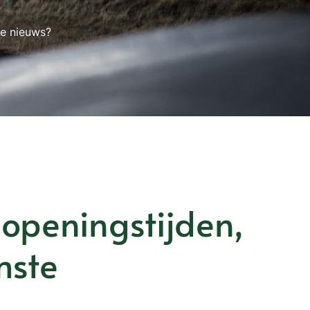
te nieuws?
openingstijden,
mste