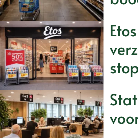
Etos
ver
sto
Stat
voor