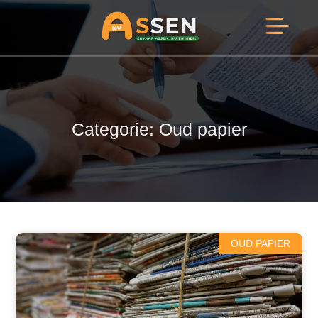
Opmerkelijk Assen
Huidig Nieuws
Bedrijven in Assen
Categorie: Oud papier
OUD PAPIER