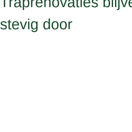
Traprenovaties blijv
stevig door