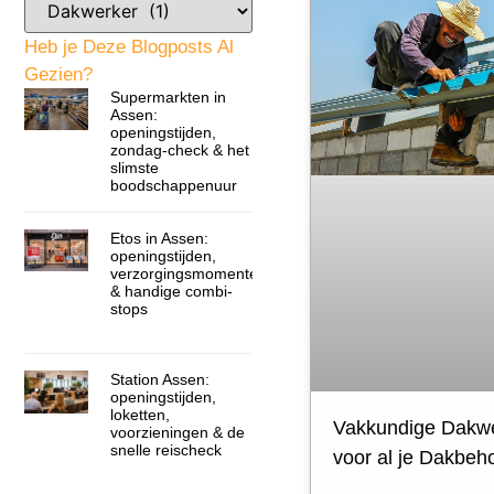
Heb je Deze Blogposts Al
Gezien?
Supermarkten in
Assen:
openingstijden,
zondag-check & het
slimste
boodschappenuur
Etos in Assen:
openingstijden,
verzorgingsmomenten
& handige combi-
stops
Station Assen:
openingstijden,
loketten,
Vakkundige Dakwe
voorzieningen & de
snelle reischeck
voor al je Dakbeh