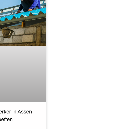
rker in Assen
oeften