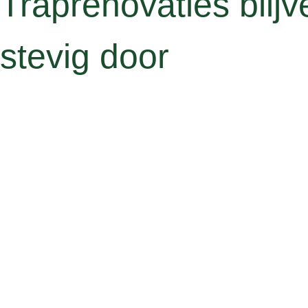
Traprenovaties blijv
stevig door