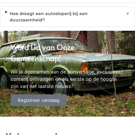
Hoe draagt een autosloperij bij aan
▼
duurzaamheid?
Word Lid van Onze
Gemeenschap!
Wil je deelnemen aan de conversatie, exclusieve
content ontvangen en als eerste op de hoogte
zijn van het laatste nieuws?
Registreer vandaag