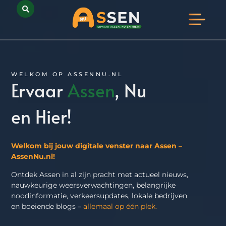
Opmerkelijk Assen
Huidig Nieuws
Bedrijven in Assen
WELKOM OP ASSENNU.NL
Ervaar
Assen
, Nu
en Hier!
Welkom bij jouw digitale venster naar Assen –
AssenNu.nl!
Ontdek Assen in al zijn pracht met actueel nieuws,
nauwkeurige weersverwachtingen, belangrijke
noodinformatie, verkeersupdates, lokale bedrijven
en boeiende blogs –
allemaal op één plek.