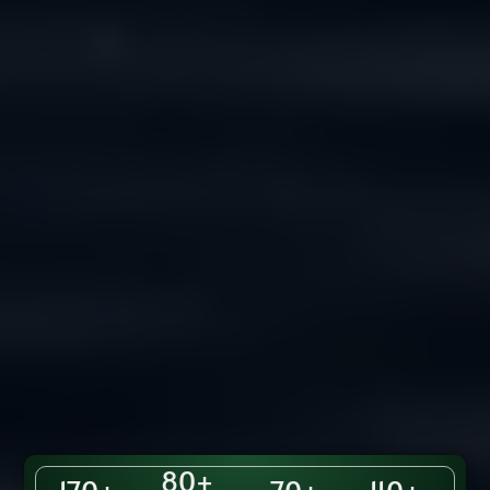
8
0
+