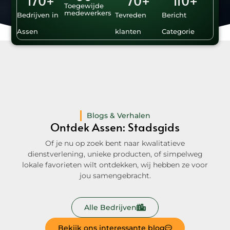
17
0
+
7
0
+
11
0
+
Toegewijde
medewerkers
Bedrijven in
Tevreden
Bericht
Assen
klanten
Categorie
Blogs & Verhalen
Ontdek Assen: Stadsgids
Of je nu op zoek bent naar kwalitatieve
dienstverlening, unieke producten, of simpelweg
lokale favorieten wilt ontdekken, wij hebben ze voor
jou samengebracht.
Alle Bedrijven
Bekijk ons interessante blog