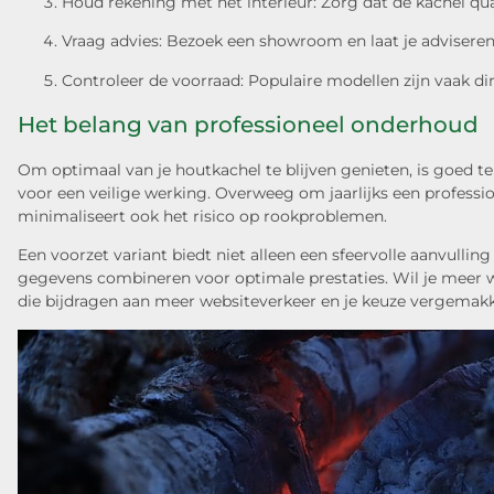
Houd rekening met het interieur: Zorg dat de kachel qua 
Vraag advies: Bezoek een showroom en laat je advisere
Controleer de voorraad: Populaire modellen zijn vaak dir
Het belang van professioneel onderhoud
Om optimaal van je houtkachel te blijven genieten, is goed 
voor een veilige werking. Overweeg om jaarlijks een professio
minimaliseert ook het risico op rookproblemen.
Een voorzet variant biedt niet alleen een sfeervolle aanvull
gegevens combineren voor optimale prestaties. Wil je meer we
die bijdragen aan meer websiteverkeer en je keuze vergemakk