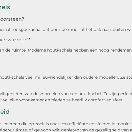
hels
choorsteen?
peciaal rookgaskanaal dat door de muur of het dak naar buiten w
e verwarmen?
van de ruimte. Moderne houtkachels hebben een hoog rendement,
outkachels veel milieuvriendelijker dan oudere modellen. Ze st
wil genieten van de voordelen van een houtkachel. Ze zijn perfe
wel elke woonkamer en bieden ze heerlijk comfort en sfeer.
heid
or iedereen die op zoek is naar een efficiënte en sfeervolle mani
nere ruimte, of gewoon wilt genieten van de gezelligheid van een