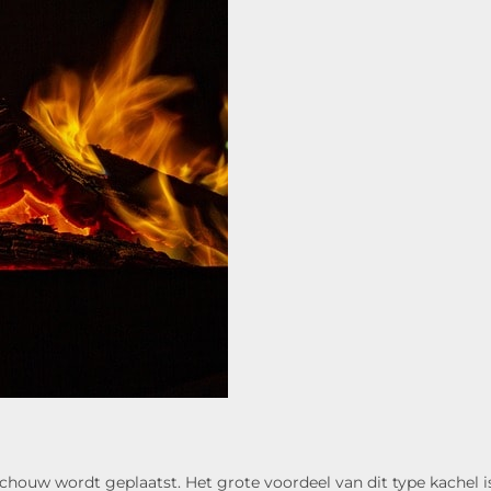
chouw wordt geplaatst. Het grote voordeel van dit type kachel i