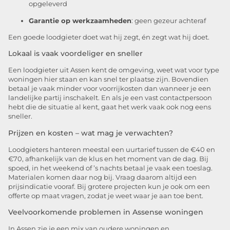
opgeleverd
Garantie op werkzaamheden
: geen gezeur achteraf
Een goede loodgieter doet wat hij zegt, én zegt wat hij doet.
Lokaal is vaak voordeliger en sneller
Een loodgieter uit Assen kent de omgeving, weet wat voor type
woningen hier staan en kan snel ter plaatse zijn. Bovendien
betaal je vaak minder voor voorrijkosten dan wanneer je een
landelijke partij inschakelt. En als je een vast contactpersoon
hebt die de situatie al kent, gaat het werk vaak ook nog eens
sneller.
Prijzen en kosten – wat mag je verwachten?
Loodgieters hanteren meestal een uurtarief tussen de €40 en
€70, afhankelijk van de klus en het moment van de dag. Bij
spoed, in het weekend of ’s nachts betaal je vaak een toeslag.
Materialen komen daar nog bij. Vraag daarom altijd een
prijsindicatie vooraf. Bij grotere projecten kun je ook om een
offerte op maat vragen, zodat je weet waar je aan toe bent.
Veelvoorkomende problemen in Assense woningen
In Assen zie je een mix van oudere woningen en