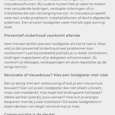
nieuwbouwhuizen. Bij oudere huizen heb je vaker te maken
met verouderde leidingen, verstopte rioleringen of cv-
installaties die aan vervanging toe zijn. In nieuwbouw speelt
weer een ander probleem: installatiefouten of slecht afgestelde
systemen. Een ervaren loodgieter weet met elk type woning
raad.
Preventief onderhoud voorkomt ellende
Veel mensen bellen pas een loodgieter als het te laat is. Maar
wist je dat preventief onderhoud veel problemen kan
voorkomen? Laat bijvoorbeeld jaarlijks je cv-ketel controleren,
leidingen inspecteren of je dakgoten schoonmaken. Zo
voorkom je lekkages, verstoppingen en dure reparaties op de
lange termijn.
Renovatie of nieuwbouw? Kies een loodgieter met visie
Ben je bezig met een verbouwing of laat je een nieuw huis
bouwen? Dan wil je een loodgieter die niet alleen uitvoert,
maar ook meedenkt. Hoe loopt het leidingwerk het beste?
Welke sanitair past bij jouw wensen? Hoe kun je energie
besparen met de juiste installatie? De beste loodgieters in
Assen denken van begin tot eind met je mee.
Communicatie is de sleutel