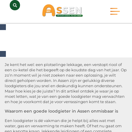
Opmerkelijk Assen
Huidig Nieuws
Bedrijven in Assen
Je kent het wel: een plotselinge lekkage, een verstopt riool of
een cv-ketel die het begeeft op de koudste dag van het jaar. Op
zo’n moment wil je niet zoeken naar een oplossing, je wilt
direct geholpen worden. In Assen zijn er gelukkig diverse
loodgieters die jou snel en deskundig kunnen ondersteunen.
Maar hoe kies je de juiste? In dit artikel ontdek je waar je op
moet letten, wat je van een goede loodgieter mag verwachten
en hoe je voorkomt dat je voor verrassingen komt te staan.
Waarom een goede loodgieter in Assen onmisbaar is
Een loodgieter is dé vakman die je helpt bij alles wat met
water, gas en verwarming te maken heeft. Of het nu gaat om
een kapotte kraan, lekkende leidingen of een complete