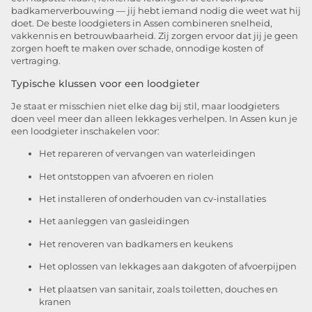
badkamerverbouwing — jij hebt iemand nodig die weet wat hij
doet. De beste loodgieters in Assen combineren snelheid,
vakkennis en betrouwbaarheid. Zij zorgen ervoor dat jij je geen
zorgen hoeft te maken over schade, onnodige kosten of
vertraging.
Typische klussen voor een loodgieter
Je staat er misschien niet elke dag bij stil, maar loodgieters
doen veel meer dan alleen lekkages verhelpen. In Assen kun je
een loodgieter inschakelen voor:
Het repareren of vervangen van waterleidingen
Het ontstoppen van afvoeren en riolen
Het installeren of onderhouden van cv-installaties
Het aanleggen van gasleidingen
Het renoveren van badkamers en keukens
Het oplossen van lekkages aan dakgoten of afvoerpijpen
Het plaatsen van sanitair, zoals toiletten, douches en
kranen