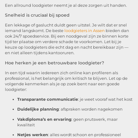
Een allround loodgieter neemt je al deze zorgen uit handen.
Snelheid is cruciaal bij spoed
Een lekkage of gaslucht duldt geen uitstel. Je wilt dat er snel
iemand langskomt. De beste
loodgieters in Assen
bieden dan
ook 24/7 spoedservice. Bij een noodgeval zijn ze binnen korte
tijd ter plaatse om verdere schade te voorkomen. Let bij je
keuze op loodgieters die echt dag en nacht bereikbaar zijn —
en niet alleen tijdens kantooruren.
Hoe herken je een betrouwbare loodgieter?
In een tijd waarin iedereen zich online kan profileren als
professional, is het belangrijk om kritisch te blijven. Let op de
volgende kenmerken als je op zoek bent naar een goede
loodgieter:
Transparante communicatie
: je weet vooraf wat het kost
Duidelijke planning
: afspraken worden nagekomen
Vakdiploma’s en ervaring
: geen prutswerk, maar
kwaliteit
Netjes werken
: alles wordt schoon en professioneel