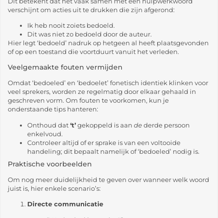
Dit betekent dat het vaak samen met een hulpwerkwoord
verschijnt om acties uit te drukken die zijn afgerond:
Ik heb nooit zoiets bedoeld.
Dit was niet zo bedoeld door de auteur.
Hier legt ‘bedoeld’ nadruk op hetgeen al heeft plaatsgevonden
of op een toestand die voortduurt vanuit het verleden.
Veelgemaakte fouten vermijden
Omdat ‘bedoeled’ en ‘bedoelet’ fonetisch identiek klinken voor
veel sprekers, worden ze regelmatig door elkaar gehaald in
geschreven vorm. Om fouten te voorkomen, kun je
onderstaande tips hanteren:
Onthoud dat
‘t’
gekoppeld is aan
de
derde persoon
enkelvoud.
Controleer altijd of er sprake is van een voltooide
handeling; dit bepaalt namelijk of ‘bedoeled’ nodig is.
Praktische voorbeelden
Om nog meer duidelijkheid te geven over wanneer welk woord
juist is, hier enkele scenario’s:
Directe communicatie