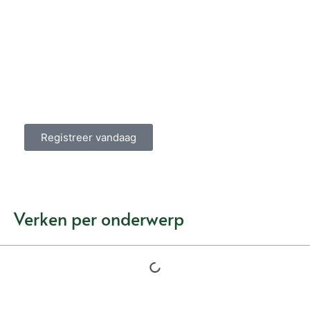
Word Lid van Onze
Gemeenschap!
Wil je deelnemen aan de conversatie, exclusieve
content ontvangen en als eerste op de hoogte
zijn van het laatste nieuws?
Registreer vandaag
Verken per onderwerp