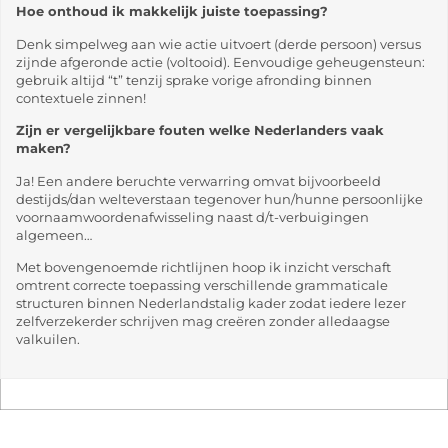
Hoe onthoud ik makkelijk juiste toepassing?
Denk simpelweg aan wie actie uitvoert (derde persoon) versus
zijnde afgeronde actie (voltooid). Eenvoudige geheugensteun:
gebruik altijd “t” tenzij sprake vorige afronding binnen
contextuele zinnen!
Zijn er vergelijkbare fouten welke Nederlanders vaak
maken?
Ja! Een andere beruchte verwarring omvat bijvoorbeeld
destijds/dan welteverstaan tegenover hun/hunne persoonlijke
voornaamwoordenafwisseling naast d/t-verbuigingen
algemeen…
Met bovengenoemde richtlijnen hoop ik inzicht verschaft
omtrent correcte toepassing verschillende grammaticale
structuren binnen Nederlandstalig kader zodat iedere lezer
zelfverzekerder schrijven mag creëren zonder alledaagse
valkuilen.