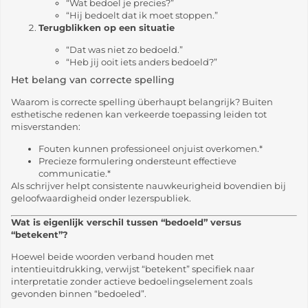
“Wat bedoel je precies?”
“Hij bedoelt dat ik moet stoppen.”
Terugblikken op een situatie
“Dat was niet zo bedoeld.”
“Heb jij ooit iets anders bedoeld?”
Het belang van correcte spelling
Waarom is correcte spelling überhaupt belangrijk? Buiten
esthetische redenen kan verkeerde toepassing leiden tot
misverstanden:
Fouten kunnen professioneel onjuist overkomen.*
Precieze formulering ondersteunt effectieve
communicatie.*
Als schrijver helpt consistente nauwkeurigheid bovendien bij
geloofwaardigheid onder lezerspubliek.
Wat is eigenlijk verschil tussen “bedoeld” versus
“betekent”?
Hoewel beide woorden verband houden met
intentieuitdrukking, verwijst “betekent” specifiek naar
interpretatie zonder actieve bedoelingselement zoals
gevonden binnen “bedoeled”.