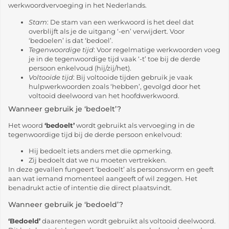
werkwoordvervoeging in het Nederlands.
Stam
: De stam van een werkwoord is het deel dat
overblijft als je de uitgang ‘-en’ verwijdert. Voor
‘bedoelen’ is dat ‘bedoel’.
Tegenwoordige tijd
: Voor regelmatige werkwoorden voeg
je in de tegenwoordige tijd vaak ‘-t’ toe bij de derde
persoon enkelvoud (hij/zij/het).
Voltooide tijd
: Bij voltooide tijden gebruik je vaak
hulpwerkwoorden zoals ‘hebben’, gevolgd door het
voltooid deelwoord van het hoofdwerkwoord.
Wanneer gebruik je ‘bedoelt’?
Het woord
‘bedoelt’
wordt gebruikt als vervoeging in de
tegenwoordige tijd bij de derde persoon enkelvoud:
Hij bedoelt iets anders met die opmerking.
Zij bedoelt dat we nu moeten vertrekken.
In deze gevallen fungeert ‘bedoelt’ als persoonsvorm en geeft
aan wat iemand momenteel aangeeft of wil zeggen. Het
benadrukt actie of intentie die direct plaatsvindt.
Wanneer gebruik je ‘bedoeld’?
‘Bedoeld’
daarentegen wordt gebruikt als voltooid deelwoord.