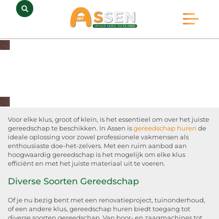
Opmerkelijk Assen
Huidig Nieuws
Bedrijven in Assen
Voor elke klus, groot of klein, is het essentieel om over het juiste
gereedschap te beschikken. In Assen is
gereedschap huren
de
ideale oplossing voor zowel professionele vakmensen als
enthousiaste doe-het-zelvers. Met een ruim aanbod aan
hoogwaardig gereedschap is het mogelijk om elke klus
efficiënt en met het juiste materiaal uit te voeren.
Diverse Soorten Gereedschap
Of je nu bezig bent met een renovatieproject, tuinonderhoud,
of een andere klus, gereedschap huren biedt toegang tot
diverse soorten gereedschap. Van boor- en zaagmachines tot