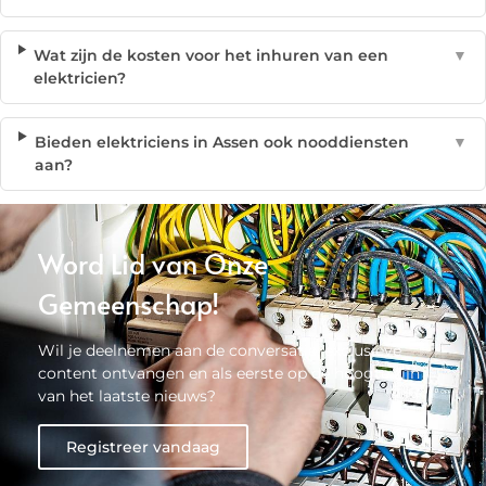
Wat zijn de kosten voor het inhuren van een
▼
elektricien?
Bieden elektriciens in Assen ook nooddiensten
▼
aan?
Word Lid van Onze
Gemeenschap!
Wil je deelnemen aan de conversatie, exclusieve
content ontvangen en als eerste op de hoogte zijn
van het laatste nieuws?
Registreer vandaag