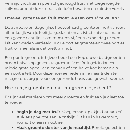
Vermijd vruchtensappen of gedroogd fruit met toegevoegde
suikers, omdat deze meer calorieën bevatten en minder vezels.
Hoeveel groente en fruit moet je eten om af te vallen?
De aanbevolen dagelijkse hoeveelheid groente en fruit varieert
afhankelijk van je leeftijd, geslacht en activiteitsniveau, maar
een goede richtlijn is om minstens vijf porties per dag te eten.
Dit kan worden verdeeld in drie porties groente en twee porties
fruit, of meer als je dat prettig vindt.
Een portie groente is bijvoorbeeld een kop rauwe bladgroenten
of een halve kop gekookte groente. Voor fruit geldt dat een
middelgrote appel, een banaan of een halve kop bessen als
één portie telt. Door deze hoeveelheden in je maaltijden te
integreren, zorg je voor een gezonde basis voor gewichtsverlies.
Hoe kun je groente en fruit integreren in je dieet?
Er zijn veel manieren om meer groente en fruit aan je dieet toe
te voegen:
Begin je dag met fruit
: Voeg bessen, plakjes banaan of
stukjes appel toe aan je ontbijt. Dit kan in havermout,
yoghurt of een smoothie.
Maak groente de ster van je maaltijd
: Bereid gerechten