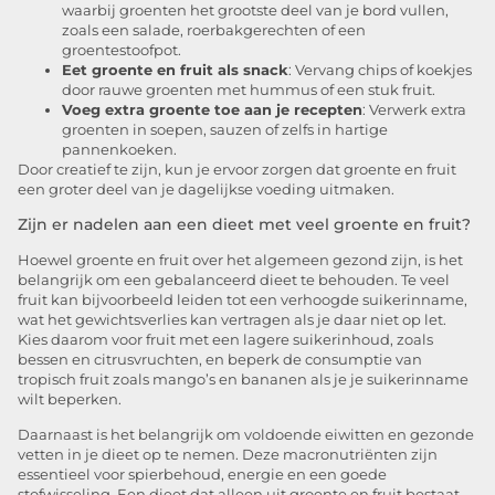
waarbij groenten het grootste deel van je bord vullen,
zoals een salade, roerbakgerechten of een
groentestoofpot.
Eet groente en fruit als snack
: Vervang chips of koekjes
door rauwe groenten met hummus of een stuk fruit.
Voeg extra groente toe aan je recepten
: Verwerk extra
groenten in soepen, sauzen of zelfs in hartige
pannenkoeken.
Door creatief te zijn, kun je ervoor zorgen dat groente en fruit
een groter deel van je dagelijkse voeding uitmaken.
Zijn er nadelen aan een dieet met veel groente en fruit?
Hoewel groente en fruit over het algemeen gezond zijn, is het
belangrijk om een gebalanceerd dieet te behouden. Te veel
fruit kan bijvoorbeeld leiden tot een verhoogde suikerinname,
wat het gewichtsverlies kan vertragen als je daar niet op let.
Kies daarom voor fruit met een lagere suikerinhoud, zoals
bessen en citrusvruchten, en beperk de consumptie van
tropisch fruit zoals mango’s en bananen als je je suikerinname
wilt beperken.
Daarnaast is het belangrijk om voldoende eiwitten en gezonde
vetten in je dieet op te nemen. Deze macronutriënten zijn
essentieel voor spierbehoud, energie en een goede
stofwisseling. Een dieet dat alleen uit groente en fruit bestaat,