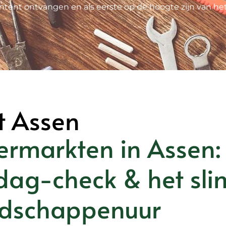
ntent ontvangen en als eerste op de hoogte zijn van he
t Assen
ermarkten in Assen: 
dag-check & het sli
dschappenuur