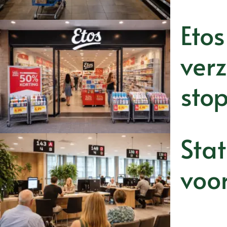
Etos
ver
sto
Stat
voor