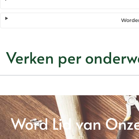
Worden
Verken per onderw
Word Lid van Onz