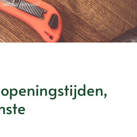
t laatste nieuws?
openingstijden,
mste