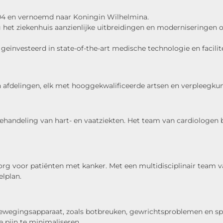
1904 en vernoemd naar Koningin Wilhelmina.
g het ziekenhuis aanzienlijke uitbreidingen en moderniseringe
geïnvesteerd in state-of-the-art medische technologie en facil
 afdelingen, elk met hooggekwalificeerde artsen en verpleegkundi
behandeling van hart- en vaatziekten. Het team van cardiologen 
g voor patiënten met kanker. Met een multidisciplinair team v
lplan.
ewegingsapparaat, zoals botbreuken, gewrichtsproblemen en spo
 pijn te minimaliseren.