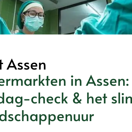
t Assen
ermarkten in Assen: 
dag-check & het sli
dschappenuur