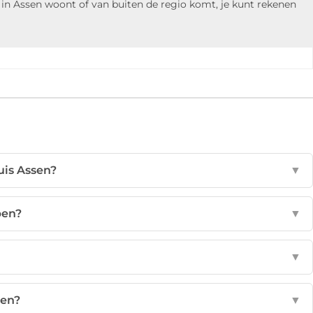
 in Assen woont of van buiten de regio komt, je kunt rekenen
uis Assen?
▼
pen?
▼
▼
sen?
▼