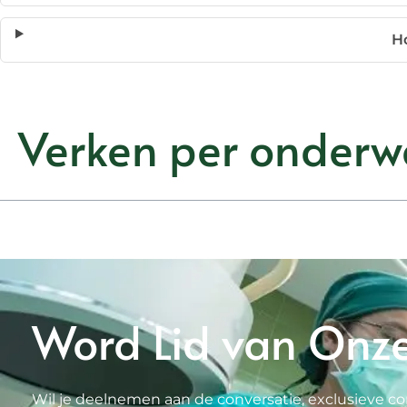
H
Verken per onderw
Word Lid van Onz
Wil je deelnemen aan de conversatie, exclusieve co