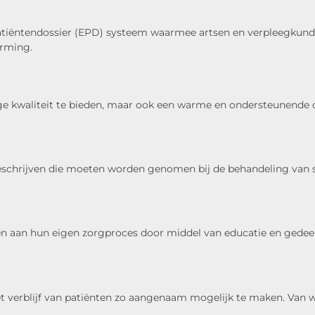
atiëntendossier (EPD) systeem waarmee artsen en verpleegkun
orming.
e kwaliteit te bieden, maar ook een warme en ondersteunende o
eschrijven die moeten worden genomen bij de behandeling van s
n aan hun eigen zorgproces door middel van educatie en gedeel
erblijf van patiënten zo aangenaam mogelijk te maken. Van wifi