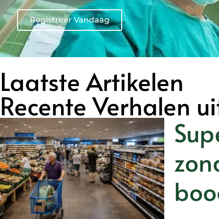
Registreer Vandaag
Laatste Artikelen
Recente Verhalen ui
Sup
zon
boo