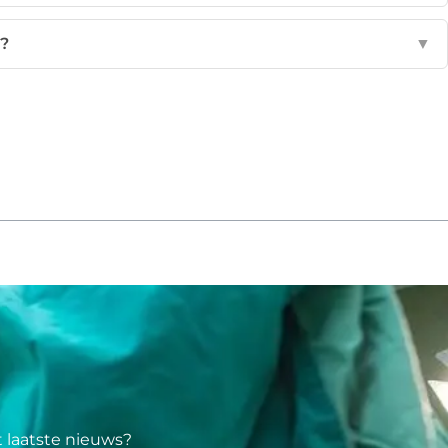
n?
▼
t laatste nieuws?