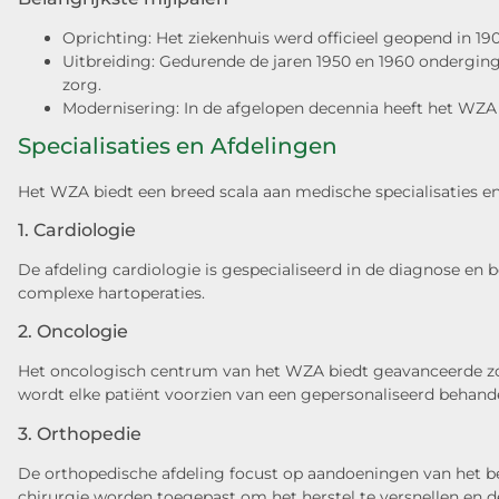
Oprichting: Het ziekenhuis werd officieel geopend in 
Uitbreiding: Gedurende de jaren 1950 en 1960 ondergin
zorg.
Modernisering: In de afgelopen decennia heeft het WZA 
Specialisaties en Afdelingen
Het WZA biedt een breed scala aan medische specialisaties en
1. Cardiologie
De afdeling cardiologie is gespecialiseerd in de diagnose en 
complexe hartoperaties.
2. Oncologie
Het oncologisch centrum van het WZA biedt geavanceerde zor
wordt elke patiënt voorzien van een gepersonaliseerd behande
3. Orthopedie
De orthopedische afdeling focust op aandoeningen van het b
chirurgie worden toegepast om het herstel te versnellen en de