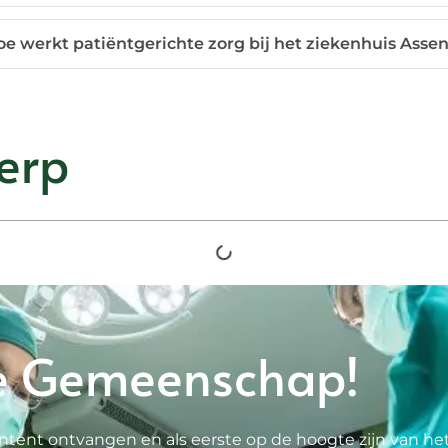
oe werkt patiëntgerichte zorg bij het ziekenhuis Asse
erp
e Gemeenschap!
ntent ontvangen en als eerste op de hoogte zijn van he